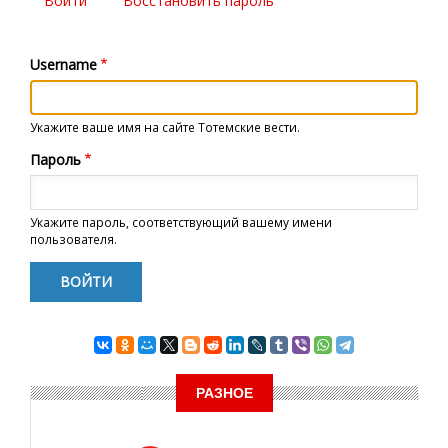
Войти
(активная
Восстановить пароль
Главные
вкладка)
вкладки
Username
Укажите ваше имя на сайте Тотемские вести.
Пароль
Укажите пароль, соответствующий вашему имени
пользователя.
РАЗНОЕ