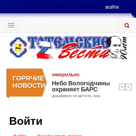
Перейти
ВОЙТИ
к
Меню
основному
учётной
содержанию
Toggle
записи
navigation
пользователя
ОФИЦИАЛЬНО
ГОРЯЧИЕ
Небо Вологодчины
НОВОСТИ
охраняет БАРС
ДОБАВЛЕНО
05 АВГУСТА, 2026
Войти