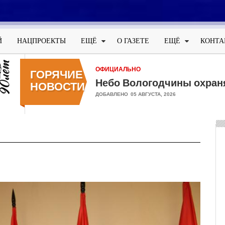
Меню
учётной
Й
НАЦПРОЕКТЫ
ЕЩЁ
О ГАЗЕТЕ
ЕЩЁ
КОНТА
записи
пользователя
ОФИЦИАЛЬНО
ГОРЯЧИЕ
Небо Вологодчины охран
НОВОСТИ
ДОБАВЛЕНО
05 АВГУСТА, 2026