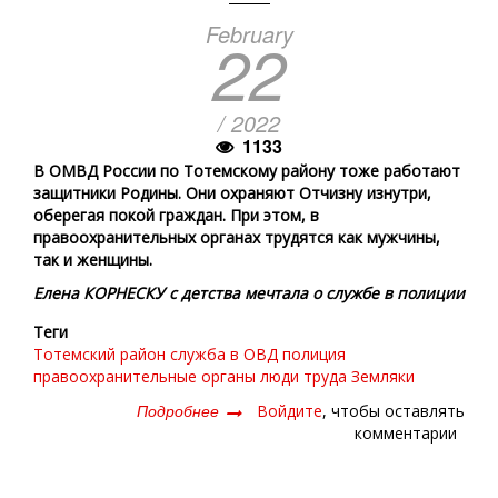
February
22
/ 2022
1133
В ОМВД России по Тотемскому району тоже работают
защитники Родины. Они охраняют Отчизну изнутри,
оберегая покой граждан. При этом, в
правоохранительных органах трудятся как мужчины,
так и женщины.
Елена КОРНЕСКУ с детства мечтала о службе в полиции
Теги
Тотемский район
служба в ОВД
полиция
правоохранительные органы
люди труда
Земляки
Подробнее
о
Войдите
, чтобы оставлять
ЛЮДИ
комментарии
В
ПОГОНАХ