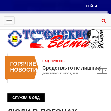
Перейти
ВОЙТИ
к
Меню
основному
учётной
содержанию
Toggle
записи
navigation
пользователя
НАЦ. ПРОЕКТЫ
ГОРЯЧИЕ
Средства-то не лишние!
НОВОСТИ
ДОБАВЛЕНО
31 ИЮЛЯ, 2026
СЛУЖБА В ОВД