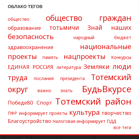
ОБЛАКО ТЕГОВ
общество граждан
общество
тотьмичи
Знай наших
образование
безопасность
народный бюджет
национальные
здравоохранение
проекты
нацпроекты
память
Конкурсы
люди
Земляки
ЕДИНАЯ РОССИЯ
литература
Тотемский
труда
послания президента
БудьВкурсе
округ
важно знать
Тотемский район
Победе80
Спорт
культура
творчество
ПФР информирует
проекты
Благоустройство
Налоговая информирует
ПДД
все теги