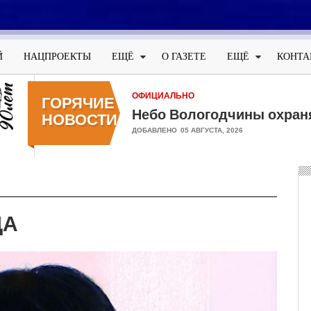
Меню
учётной
Й
НАЦПРОЕКТЫ
ЕЩЁ
О ГАЗЕТЕ
ЕЩЁ
КОНТА
записи
пользователя
ОФИЦИАЛЬНО
ГОРЯЧИЕ
Небо Вологодчины охран
НОВОСТИ
ДОБАВЛЕНО
05 АВГУСТА, 2026
ЦА