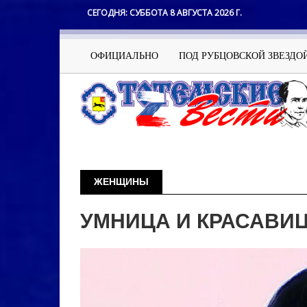
Перейти
СЕГОДНЯ:
СУББОТА 8 АВГУСТА 2026 Г.
к
основному
содержанию
Основная
ОФИЦИАЛЬНО
ПОД РУБЦОВСКОЙ ЗВЕЗДО
навигация
ЖЕНЩИНЫ
УМНИЦА И КРАСАВИ