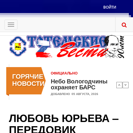
Перейти
ВОЙТИ
к
Меню
основному
учётной
содержанию
Toggle
записи
navigation
пользователя
ОФИЦИАЛЬНО
ГОРЯЧИЕ
Небо Вологодчины
НОВОСТИ
охраняет БАРС
ДОБАВЛЕНО
05 АВГУСТА, 2026
ЛЮБОВЬ ЮРЬЕВА –
ПЕРЕДОВИК