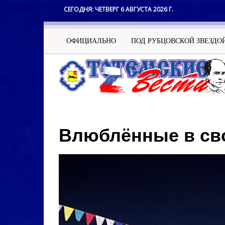
Перейти
СЕГОДНЯ:
ЧЕТВЕРГ 6 АВГУСТА 2026 Г.
к
основному
содержанию
Основная
ОФИЦИАЛЬНО
ПОД РУБЦОВСКОЙ ЗВЕЗДО
навигация
Влюблённые в св