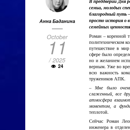
В преддверии Дня 
семьи, молодых спе
благородный путь –
Анна Баданина
просто история о в
семейных ценностях 
October
Роман – коренной т
11
политехническом кол
путешествие в мир 
сфере было определ
/ 2025
но и желанием испы
24
верным. Уже во вре
всю важность ком
тружеников АПК.
– Мне было очень
слаженный, все др
атмосфера взаимоп
моментом, а фунд
теплотой.
Сейчас Роман Лео
инженера в отделе