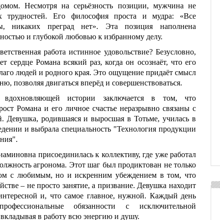
омом. Несмотря на серьёзность позиции, мужчина не
х трудностей. Его философия проста и мудра: «Все
ы, никаких преград нет». Эта позиция наполнена
ностью и глубокой любовью к избранному делу.
ветственная работа истинное удовольствие? Безусловно,
ет сердце Романа всякий раз, когда он осознаёт, что его
благо людей и родного края. Это ощущение придаёт смысл
ю, позволяя двигаться вперёд и совершенствоваться.
й вдохновляющей истории заключается в том, что
ост Романа и его личное счастье неразрывно связаны с
. Девушка, родившаяся и выросшая в Тотьме, училась в
едении и выбрала специальность "Технология продукции
ния".
иаминовна присоединилась к коллективу, где уже работал
должность агронома. Этот шаг был продиктован не только
ом с любимым, но и искренним убеждением в том, что
яйстве – не просто занятие, а призвание. Девушка находит
интересной и, что самое главное, нужной. Каждый день
рофессиональные обязанности с исключительной
 вкладывая в работу всю энергию и душу.