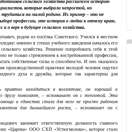
работников сельского хозяйства расскажем историю
циалистов, которые выбрали непростой, но
 трудиться на малой родине. Их пример – это не
ыборе профессии, это история о любви к отчему краю,
и о вере в будущее сельского хозяйства.
отьмич, родом из посёлка Советского. Учился в местном
ледже: именно в стенах учебного заведения началось его
сельского хозяйства. Решение попробовать себя в этой
ено не только стремлением к востребованной профессии,
тать собственные силы и способности. И оно оказалось
мя производственной практики молодой человек ощутил
андного духа и дружбы, которые так характерны для
 приятно находиться в коллективе, он хороший и
уг другу помогают, – вспоминает он с теплотой. Эта
омощи и единства стала для него не просто рабочим
аментом для дальнейшего роста, –
вспоминает он с
нидович занимает ответственную должность главного
нии «Царева» ООО СХП «Устюгмолоко», которое стало