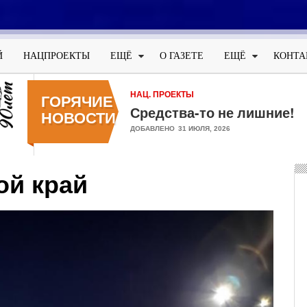
Меню
учётной
Й
НАЦПРОЕКТЫ
ЕЩЁ
О ГАЗЕТЕ
ЕЩЁ
КОНТА
записи
пользователя
НАЦ. ПРОЕКТЫ
ГОРЯЧИЕ
Средства-то не лишние!
НОВОСТИ
ДОБАВЛЕНО
31 ИЮЛЯ, 2026
ой край