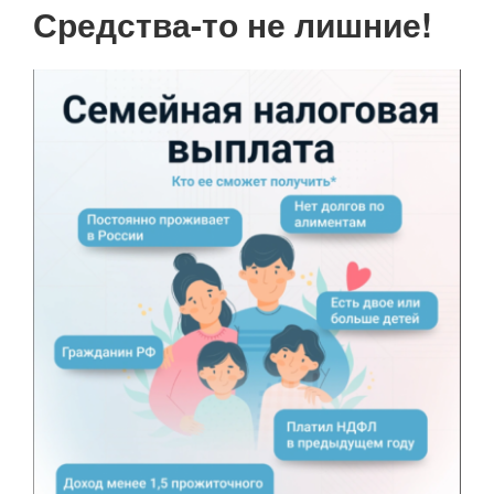
Нумерация
Средства-то не лишние!
страниц