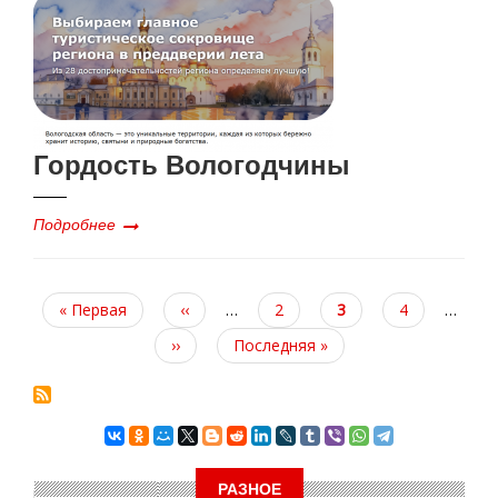
Гордость Вологодчины
Подробнее
Первая
« Первая
Предыдущая
‹‹
…
Page
2
Текущая
3
Page
4
…
страница
страница
страница
Следующая
››
Последняя
Последняя »
страница
страница
РАЗНОЕ