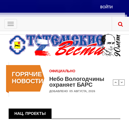
Перейти
ВОЙТИ
к
Меню
основному
учётной
содержанию
Toggle
записи
navigation
пользователя
ОФИЦИАЛЬНО
ГОРЯЧИЕ
Небо Вологодчины
НОВОСТИ
охраняет БАРС
ДОБАВЛЕНО
05 АВГУСТА, 2026
НАЦ. ПРОЕКТЫ