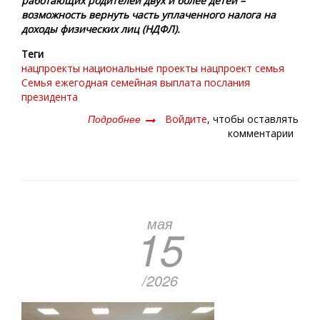
работающих родителей двух и более детей –
возможность вернуть часть уплаченного налога на
доходы физических лиц (НДФЛ).
Теги
нацпроекты
национальные проекты
нацпроект семья
Семья
ежегодная семейная выплата
послания
президента
Подробнее
о
Войдите
, чтобы оставлять
Средства-
комментарии
то
не
лишние!
мая
15
/2026