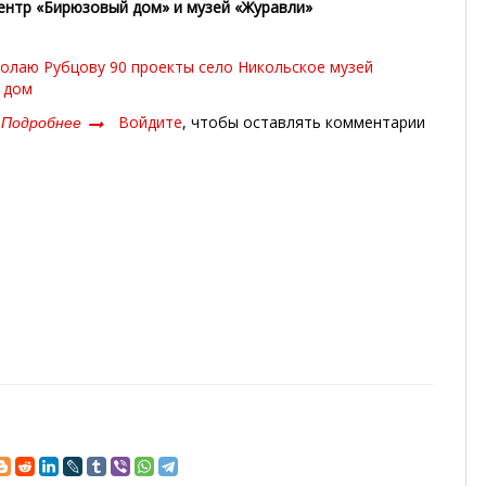
ентр «Бирюзовый дом» и музей «Журавли»
олаю Рубцову 90
проекты
село Никольское
музей
 дом
Подробнее
о
Войдите
, чтобы оставлять комментарии
«Театр
одного
стихотворения»