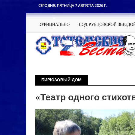
Перейти
СЕГОДНЯ:
ПЯТНИЦА 7 АВГУСТА 2026 Г.
к
основному
содержанию
Основная
ОФИЦИАЛЬНО
ПОД РУБЦОВСКОЙ ЗВЕЗДО
навигация
БИРЮЗОВЫЙ ДОМ
«Театр одного стихот