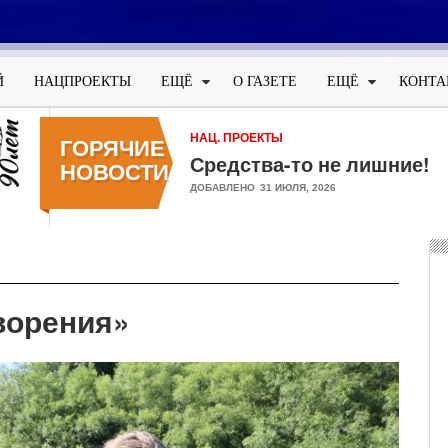
Меню
учётной
Й
НАЦПРОЕКТЫ
ЕЩЁ
О ГАЗЕТЕ
ЕЩЁ
КОНТА
записи
пользователя
НАЦ. ПРОЕКТЫ
ГОРЯЧИЕ
Средства-то не лишние!
НОВОСТИ
ДОБАВЛЕНО
31 ИЮЛЯ, 2026
ворения»