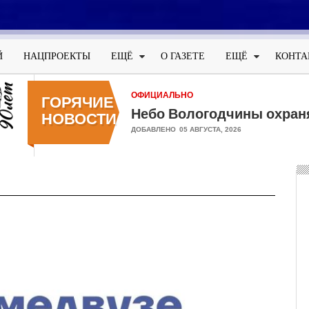
Меню
учётной
Й
НАЦПРОЕКТЫ
ЕЩЁ
О ГАЗЕТЕ
ЕЩЁ
КОНТА
записи
пользователя
ОФИЦИАЛЬНО
ГОРЯЧИЕ
Небо Вологодчины охран
НОВОСТИ
ДОБАВЛЕНО
05 АВГУСТА, 2026