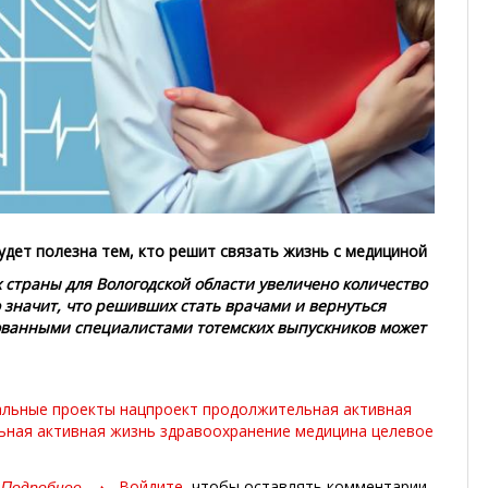
удет полезна тем, кто решит связать жизнь с медициной
 страны для Вологодской области увеличено количество
о значит, что решивших стать врачами и вернуться
ванными специалистами тотемских выпускников может
альные проекты
нацпроект продолжительная активная
ьная активная жизнь
здравоохранение
медицина
целевое
Подробнее
о
Войдите
, чтобы оставлять комментарии