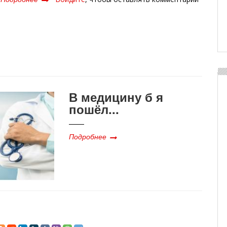
Куда
пойти
учиться?
В медицину б я
пошёл...
Подробнее