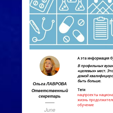
А эта информация б
В профильных вузах
«целевых» мест. Эт
домой квалифициро
быть больше.
Ольга ЛАВРОВА
Теги
Ответственный
нацпроекты
национ
секретарь
жизнь
продолжител
обучение
June