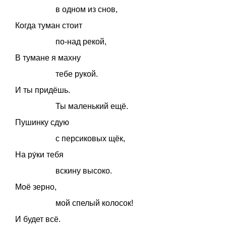
в одном из снов,
Когда туман стоит
по-над рекой,
В тумане я махну
тебе рукой.
И ты придёшь.
Ты маленький ещё.
Пушинку сдую
с персиковых щёк,
На ру́ки тебя
вскину высоко.
Моё зерно,
мой спелый колосок!
И будет всё.