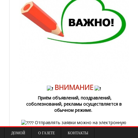
ВНИМАНИЕ
Приём объявлений, поздравлений,
соболезнований, рекламы осуществляется в
обычном режиме.
Отправлять заявки можно на электронную
почту
totmavesti@yandex.ru
и сообщениями в
ДОМОЙ
О ГАЗЕТЕ
КОНТАКТЫ
сообщество газеты «ВКонтакте».