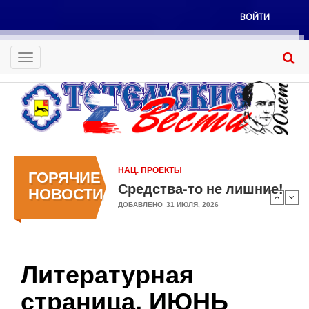
Перейти
ВОЙТИ
к
Меню
основному
учётной
содержанию
Toggle
записи
navigation
пользователя
НАЦ. ПРОЕКТЫ
ГОРЯЧИЕ
Средства-то не лишние!
НОВОСТИ
ДОБАВЛЕНО
31 ИЮЛЯ, 2026
Литературная
страница. ИЮНЬ