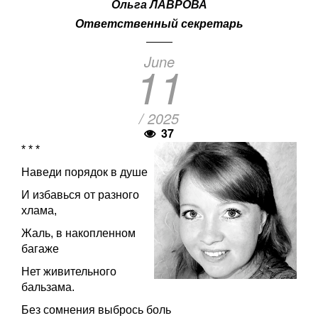
Ольга ЛАВРОВА
Ответственный секретарь
June
11
/ 2025
37
* * *
Наведи порядок в душе
И избавься от разного
хлама,
Жаль, в накопленном
багаже
Нет живительного
бальзама.
Без сомнения выбрось боль