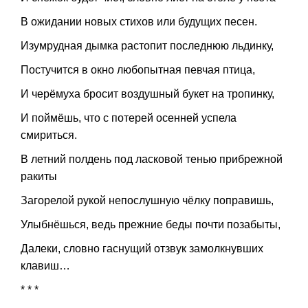
В ожидании новых стихов
или будущих песен.
Изумрудная дымка растопит
последнюю льдинку,
Постучится в окно
любопытная певчая птица,
И черёмуха бросит
воздушный букет на тропинку,
И поймёшь, что с потерей осенней
успела
смириться.
В летний полдень
под ласковой тенью
прибрежной
ракиты
Загорелой рукой
непослушную чёлку поправишь,
Улыбнёшься,
ведь прежние беды
почти позабыты,
Далеки, словно гаснущий отзвук
замолкнувших
клавиш…
* * *