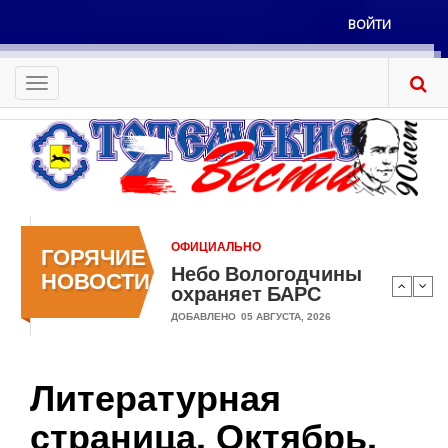
Перейти
ВОЙТИ
к
Меню
основному
учётной
содержанию
Toggle
записи
navigation
пользователя
ОФИЦИАЛЬНО
ГОРЯЧИЕ
Небо Вологодчины
НОВОСТИ
охраняет БАРС
ДОБАВЛЕНО
05 АВГУСТА, 2026
Литературная
страница. Октябрь.