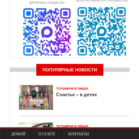
ПОПУЛЯРНЫЕ НОВОСТИ
ТОТЬМИЧИ В ЛИЦАХ
Счастье – в детях
ТОТЬМИЧИ В ЛИЦАХ
ВАЛОВ РУЛИТ
ДОМОЙ
О ГАЗЕТЕ
КОНТАКТЫ