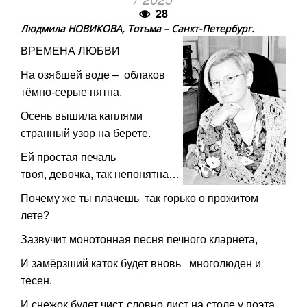
28
Людмила НОВИКОВА, Тотьма – Санкт-Петербург.
ВРЕМЕНА ЛЮБВИ
На озябшей воде –
облаков
тёмно-серые пятна.
Осень вышила каплями
странный узор на берете.
Ей простая печаль
твоя,
девочка,
так непонятна…
Почему же ты плачешь
так горько о прожитом
лете?
Зазвучит монотонная песня
печного кларнета,
И замёрзший каток будет вновь
многолюден и
тесен.
И снежок будет чист,
словно лист на столе у поэта