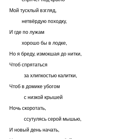
Мой тусклый взгляд,
нетвёрдую походку,
И где по лужам
хорошо бы в лодке,
Но я бреду, измокшая до нитки,
Чтоб спрятаться
за хлипкостью калитки,
Чтоб в домике убогом
с низкой крышей
Ночь скоротать,
ссутулясь серой мышью,
И новый день начать,