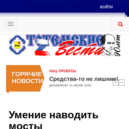
Перейти
ВОЙТИ
к
Меню
основному
учётной
содержанию
Toggle
записи
navigation
пользователя
НАЦ. ПРОЕКТЫ
ГОРЯЧИЕ
Средства-то не лишние!
НОВОСТИ
ДОБАВЛЕНО
31 ИЮЛЯ, 2026
Умение наводить
мосты