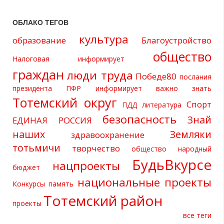
ОБЛАКО ТЕГОВ
культура
образование
Благоустройство
общество
Налоговая информирует
граждан
люди труда
Победе80
послания
президента
ПФР информирует
важно знать
Тотемский округ
Спорт
ПДД
литература
безопасность
Знай
ЕДИНАЯ РОССИЯ
наших
Земляки
здравоохранение
тотьмичи
творчество
общество
народный
БудьВкурсе
нацпроекты
бюджет
национальные проекты
Конкурсы
память
Тотемский район
проекты
все теги