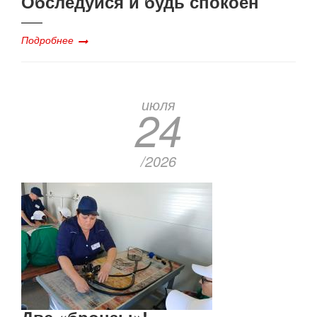
Обследуйся и будь спокоен
Подробнее
июля
24
/2026
Две «бронзы»!