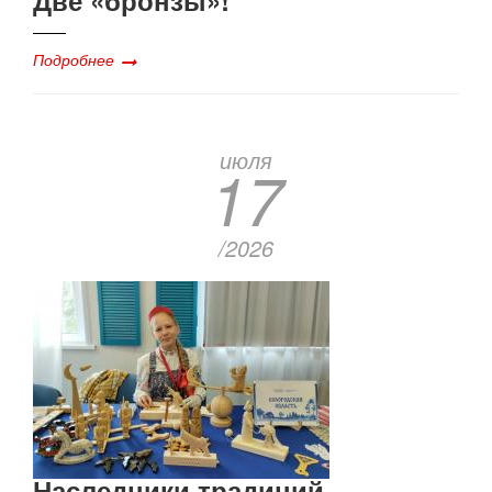
Подробнее
июля
17
/2026
Наследники традиций