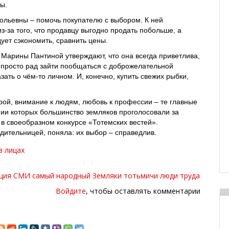
ы.
льевны – помочь покупателю с выбором. К ней
з-за того, что продавцу выгодно продать побольше, а
ует сэкономить, сравнить цены.
Марины Пантиной утверждают, что она всегда приветлива,
то просто рад зайти пообщаться с доброжелательной
ать о чём-то личном. И, конечно, купить свежих рыбки,
ой, внимание к людям, любовь к профессии – те главные
нии которых большинство земляков проголосовали за
в своеобразном конкурсе «Тотемских вестей».
ительницей, поняла: их выбор – справедлив.
в лицах
ция СМИ
самый народный
Земляки
тотьмичи
люди труда
Войдите
, чтобы оставлять комментарии