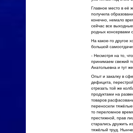
Главное место в её 
получила образовани
конечно, немало врем
сейчас все выходные
родных консервами с
На какое-то другое 
большой самоотдачи
- Несмотря на то, чт
принимаем свежий то
Анатольевна и тут ж
Опыт и закалку в сф
дефицита, перестрой
отрезать той же колб
продуктами на разве
товаров расфасованы
переносили тяжёлые
то переломное время
престижной, прав ли
старались дружить из
тяжёлый труд. Нынче