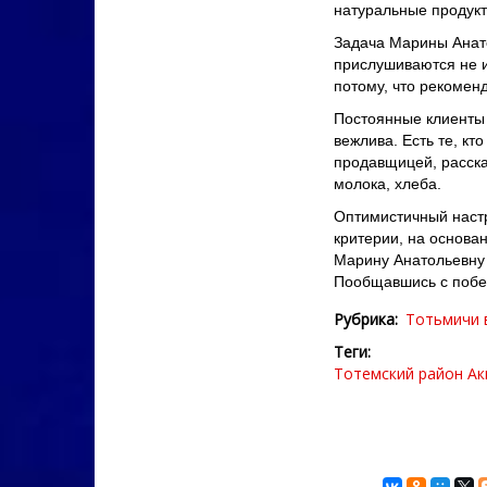
натуральные продукт
Задача Марины Анато
прислушиваются не и
потому, что рекоменд
Постоянные клиенты 
вежлива. Есть те, к
продавщицей, рассказ
молока, хлеба.
Оптимистичный настр
критерии, на основа
Марину Анатольевну 
Пообщавшись с побед
Рубрика
Тотьмичи 
Теги
Тотемский район
Ак