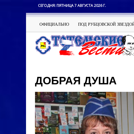
Перейти
СЕГОДНЯ:
ПЯТНИЦА 7 АВГУСТА 2026 Г.
к
основному
содержанию
Основная
ОФИЦИАЛЬНО
ПОД РУБЦОВСКОЙ ЗВЕЗДО
навигация
ДОБРАЯ ДУША