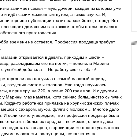
жизни занимает семья – муж, дочери, каждая из которых уже
е и идёт своим жизненным путём, а также внучка. И,
ени героиня публикации тратит на хозяйство, огород. Вот
 посвящает домашним заготовкам, чтобы потом потчевать
обственного приготовления.
хобби времени не остаётся. Профессия продавца требует
.
о магазин открывается в девять, приходим к шести –
вар, раскладываем его на полки, ‒ пояснила Марина
е с улыбкой добавила: ‒ Но работу свою люблю!
ере торговли она получила в самый сложный период –
ки, введения системы талонов. Уже тогда научилась
асы, к примеру, не 220, а ровно 200 граммов. И с другими
с у Марины глаз намётан, хотя сейчас большинство сыпучих
. Когда-то работники прилавка на хрупких женских плечах
 мешки с сахаром, мукой, фляги с молоком… Многое дало
. И если кто-то утверждает, что профессия продавца была
шь отчасти: в больших городах – возможно, с ними даже
-за недостатка товаров, в провинции же просто уважали за
 другие сложности: растут цены, появляются не