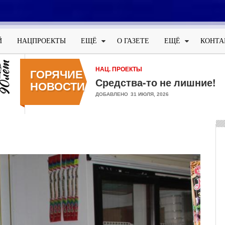
Меню
учётной
Й
НАЦПРОЕКТЫ
ЕЩЁ
О ГАЗЕТЕ
ЕЩЁ
КОНТА
записи
пользователя
НАЦ. ПРОЕКТЫ
ГОРЯЧИЕ
Средства-то не лишние!
НОВОСТИ
ДОБАВЛЕНО
31 ИЮЛЯ, 2026