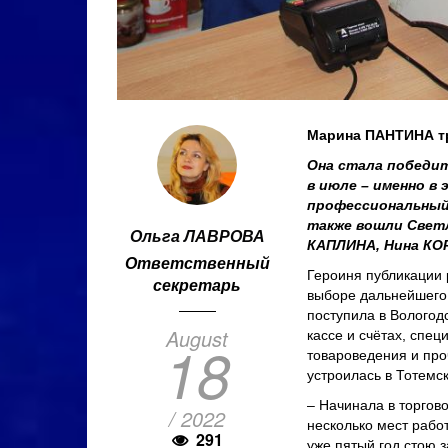
Марина ПАНТИНА тр
Она стала победи
в июле – именно в
профессиональный 
также вошли Свет
Ольга ЛАВРОВА
КАПЛИНА, Нина К
Ответственный
Героиня публикации 
секретарь
выборе дальнейшего
поступила в Вологод
August
кассе и счётах, спец
18
товароведения и про
устроилась в Тотемс
‒ Начинала в торгов
/ 2022
несколько мест рабо
291
уже пятый год стою 