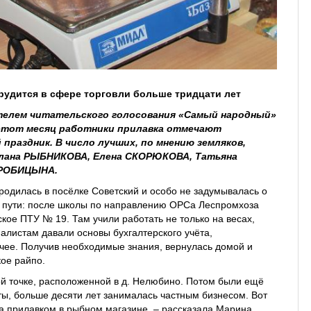
удится в сфере торговли больше тридцати лет
телем читательского голосования «Самый народный»
 этот месяц работники прилавка отмечают
праздник. В число лучших, по мнению земляков,
лана РЫБНИКОВА, Елена СКОРЮКОВА, Татьяна
ОРОБИЦЫНА.
родилась в посёлке Советский и особо не задумывалась о
 пути: после школы по направлению ОРСа Леспромхоза
ское ПТУ № 19. Там учили работать не только на весах,
иалистам давали основы бухгалтерского учёта,
чее. Получив необходимые знания, вернулась домой и
кое райпо.
ой точке, расположенной в д. Нелюбино. Потом были ещё
ты, больше десяти лет занималась частным бизнесом. Вот
за прилавком в рыбном магазине, ‒ рассказала Марина.