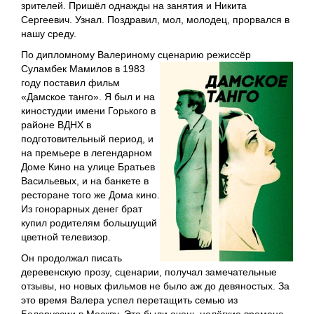
зрителей. Пришёл однажды на занятия и Никита
Сергеевич. Узнал. Поздравил, мол, молодец, прорвался в
нашу среду.
По дипломному Валериному сценарию режиссёр
Суламбек Мамилов в 1983
году поставил фильм
«Дамское танго». Я был и на
киностудии имени Горького в
районе ВДНХ в
подготовительный период, и
на премьере в легендарном
Доме Кино на улице Братьев
Васильевых, и на банкете в
ресторане того же Дома кино.
Из гонорарных денег брат
купил родителям большущий
цветной телевизор.
Он продолжал писать
деревенскую прозу, сценарии, получал замечательные
отзывы, но новых фильмов не было аж до девяностых. За
это время Валера успел перетащить семью из
Белоруссии в Москву. Это были очень нелёгкие времена