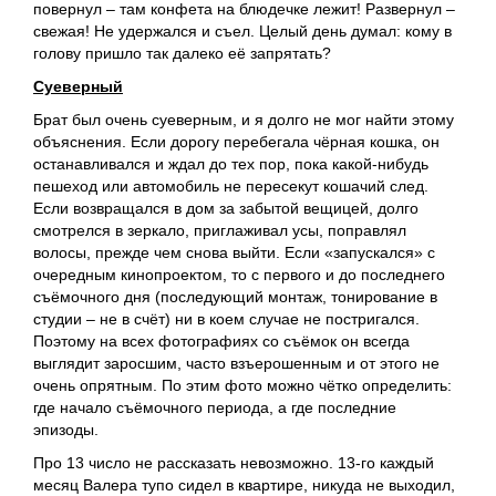
повернул – там конфета на блюдечке лежит! Развернул –
свежая! Не удержался и съел. Целый день думал: кому в
голову пришло так далеко её запрятать?
Суеверный
Брат был очень суеверным, и я долго не мог найти этому
объяснения. Если дорогу перебегала чёрная кошка, он
останавливался и ждал до тех пор, пока какой-нибудь
пешеход или автомобиль не пересекут кошачий след.
Если возвращался в дом за забытой вещицей, долго
смотрелся в зеркало, приглаживал усы, поправлял
волосы, прежде чем снова выйти. Если «запускался» с
очередным кинопроектом, то с первого и до последнего
съёмочного дня (последующий монтаж, тонирование в
студии – не в счёт) ни в коем случае не постригался.
Поэтому на всех фотографиях со съёмок он всегда
выглядит заросшим, часто взъерошенным и от этого не
очень опрятным. По этим фото можно чётко определить:
где начало съёмочного периода, а где последние
эпизоды.
Про 13 число не рассказать невозможно. 13-го каждый
месяц Валера тупо сидел в квартире, никуда не выходил,