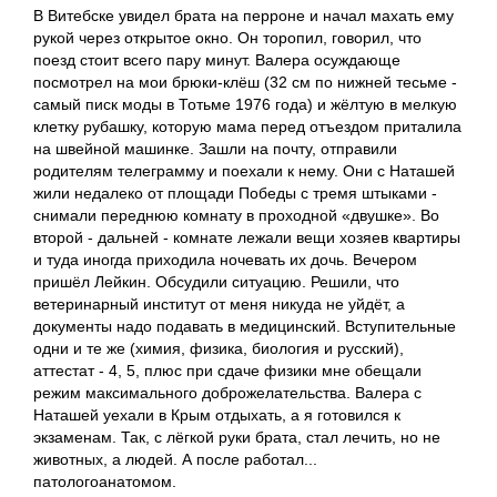
В Витебске увидел брата на перроне и начал махать ему
рукой через открытое окно. Он торопил, говорил, что
поезд стоит всего пару минут. Валера осуждающе
посмотрел на мои брюки-клёш (32 см по нижней тесьме -
самый писк моды в Тотьме 1976 года) и жёлтую в мелкую
клетку рубашку, которую мама перед отъездом приталила
на швейной машинке. Зашли на почту, отправили
родителям телеграмму и поехали к нему. Они с Наташей
жили недалеко от площади Победы с тремя штыками -
снимали переднюю комнату в проходной «двушке». Во
второй - дальней - комнате лежали вещи хозяев квартиры
и туда иногда приходила ночевать их дочь. Вечером
пришёл Лейкин. Обсудили ситуацию. Решили, что
ветеринарный институт от меня никуда не уйдёт, а
документы надо подавать в медицинский. Вступительные
одни и те же (химия, физика, биология и русский),
аттестат - 4, 5, плюс при сдаче физики мне обещали
режим максимального доброжелательства. Валера с
Наташей уехали в Крым отдыхать, а я готовился к
экзаменам. Так, с лёгкой руки брата, стал лечить, но не
животных, а людей. А после работал...
патологоанатомом.