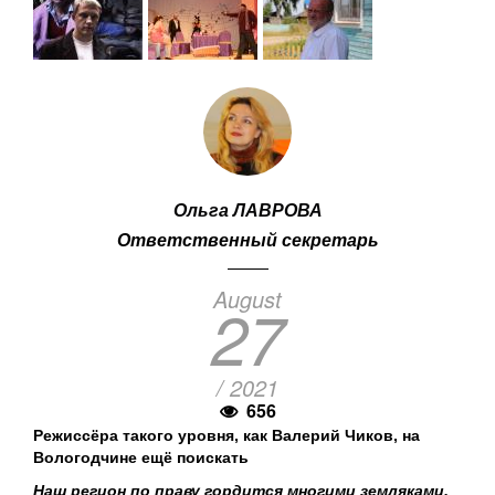
Ольга ЛАВРОВА
Ответственный секретарь
August
27
/ 2021
656
Режиссёра такого уровня, как Валерий Чиков, на
Вологодчине ещё поискать
Наш регион по праву гордится многими земляками,