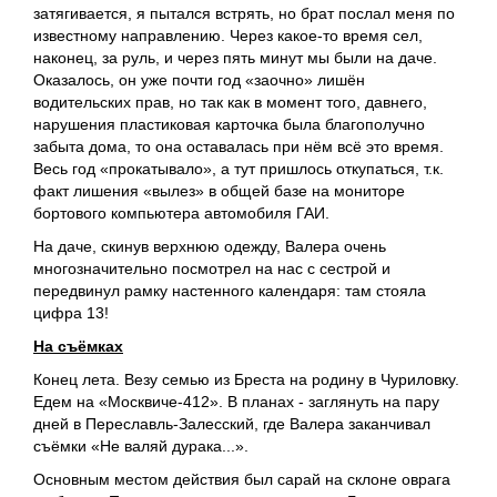
затягивается, я пытался встрять, но брат послал меня по
известному направлению. Через какое-то время сел,
наконец, за руль, и через пять минут мы были на даче.
Оказалось, он уже почти год «заочно» лишён
водительских прав, но так как в момент того, давнего,
нарушения пластиковая карточка была благополучно
забыта дома, то она оставалась при нём всё это время.
Весь год «прокатывало», а тут пришлось откупаться, т.к.
факт лишения «вылез» в общей базе на мониторе
бортового компьютера автомобиля ГАИ.
На даче, скинув верхнюю одежду, Валера очень
многозначительно посмотрел на нас с сестрой и
передвинул рамку настенного календаря: там стояла
цифра 13!
На съёмках
Конец лета. Везу семью из Бреста на родину в Чуриловку.
Едем на «Москвиче-412». В планах - заглянуть на пару
дней в Переславль-Залесский, где Валера заканчивал
съёмки «Не валяй дурака...».
Основным местом действия был сарай на склоне оврага