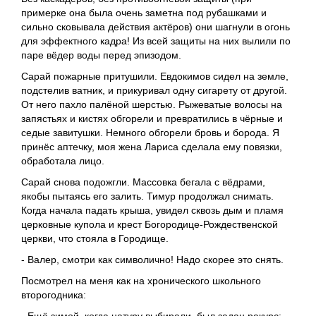
примерке она была очень заметна под рубашками и
сильно сковывала действия актёров) они шагнули в огонь
для эффектного кадра! Из всей защиты на них вылили по
паре вёдер воды перед эпизодом.
Сарай пожарные притушили. Евдокимов сидел на земле,
подстелив ватник, и прикуривал одну сигарету от другой.
От него пахло палёной шерстью. Рыжеватые волосы на
запястьях и кистях обгорели и превратились в чёрные и
седые завитушки. Немного обгорели бровь и борода. Я
принёс аптечку, моя жена Лариса сделала ему повязки,
обработала лицо.
Сарай снова подожгли. Массовка бегала с вёдрами,
якобы пытаясь его залить. Тимур продолжал снимать.
Когда начала падать крыша, увидел сквозь дым и пламя
церковные купола и крест Богородице-Рождественской
церкви, что стояла в Городище.
- Валер, смотри как символично! Надо скорее это снять.
Посмотрел на меня как на хронического школьного
второгодника:
- Ещё зимой, когда натуру выбирали, был задан ракурс: