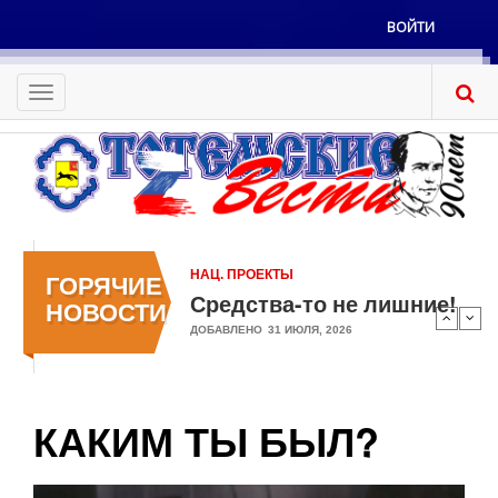
Перейти
ВОЙТИ
к
Меню
основному
учётной
содержанию
Toggle
записи
navigation
пользователя
НАЦ. ПРОЕКТЫ
ГОРЯЧИЕ
Средства-то не лишние!
НОВОСТИ
ДОБАВЛЕНО
31 ИЮЛЯ, 2026
КАКИМ ТЫ БЫЛ?