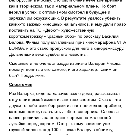
как в творческом, так и материальном плане. Но брат
верил в успех, с оптимизмом смотрел в будущее и
заряжал им окружающих. В результате удалось убедить
каких-то важных киношных начальников, и ему дали право
поставить на ТО «Дебют» художественную
короткометражку «Красный обоз» по рассказу Василия
Белова. Фильм получил главный приз киномарафона VITA
LONGA, и это стало пропуском для него в кинорежиссуру.
Дальнейшие вехи судьбы его известны.
Смешные и не очень эпизоды из жизни Валерия Чикова
помогут понять и его самого, и его характер. Каким он
был? Продолжим.
Спортсмен
Раз Валерка, сидя на лавочке возле дома, рассказывал
отцу о питерской жизни и занятиях спортом. Сказал, что
дружит с ребятами-борцами и знает несколько приёмов,
которые помогут завалить любого соперника. Слово за
слово, решились на поединок прямо на маленькой
лужайке перед сараем. Отец - к тому времени уже
грузный человек под 100 кг - взял Валеру в обнимку,