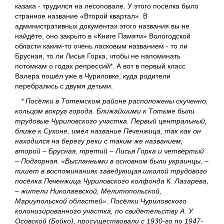
казака - трудился на лесоповале. У этого посёлка было
странное название «Второй квартал». В
административных документах этого названия вы не
найдёте, оно закрыто в «Книге Памяти» Вологодской
области каким-то очень ласковым названием - то ли
Брусная, то ли Лисья Горка, чтобы не напоминать
потомкам о годах репрессий*. А вот в первый класс
Валера пошёл уже в Чуриловке, куда родители
перебрались с двумя детьми.
* Посёлки в Тотемском районе расположены скученно,
кольцом вокруг города. Ближайшими к Тотьме были
трудовые Чуриловского участка. Первый центральный,
ближе к Сухоне, имел название Печенжица, так как он
находился на берегу реки с таким же названием,
второй – Брусная, третий – Лисья Горка и четвёртый
– Подгорная. «Высланными в основном были украинцы, –
пишет в воспоминаниях заведующая школой трудового
посёлка Печенжица Чуриловского колфонда К. Лазарева,
– жители Николаевской, Мелитопольской,
Мариупольской областей». Посёлки Чуриловского
колонизированного участка, по свидетельству А. У.
Осовской (Бойко), просуществовали с 1930-го по 1947-