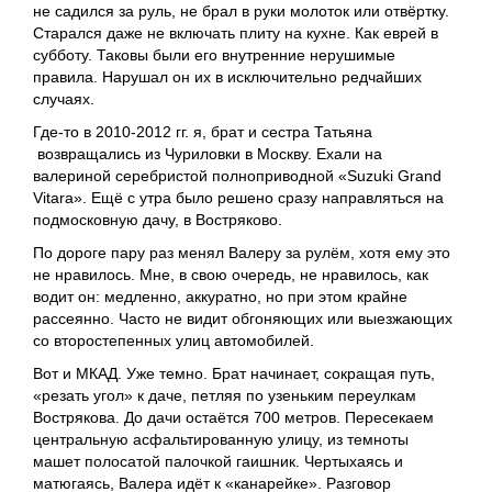
не садился за руль, не брал в руки молоток или отвёртку.
Старался даже не включать плиту на кухне. Как еврей в
субботу. Таковы были его внутренние нерушимые
правила. Нарушал он их в исключительно редчайших
случаях.
Где-то в 2010-2012 гг. я, брат и сестра Татьяна
возвращались из Чуриловки в Москву. Ехали на
валериной серебристой полноприводной «Suzuki Grand
Vitara». Ещё с утра было решено сразу направляться на
подмосковную дачу, в Востряково.
По дороге пару раз менял Валеру за рулём, хотя ему это
не нравилось. Мне, в свою очередь, не нравилось, как
водит он: медленно, аккуратно, но при этом крайне
рассеянно. Часто не видит обгоняющих или выезжающих
со второстепенных улиц автомобилей.
Вот и МКАД. Уже темно. Брат начинает, сокращая путь,
«резать угол» к даче, петляя по узеньким переулкам
Вострякова. До дачи остаётся 700 метров. Пересекаем
центральную асфальтированную улицу, из темноты
машет полосатой палочкой гаишник. Чертыхаясь и
матюгаясь, Валера идёт к «канарейке». Разговор