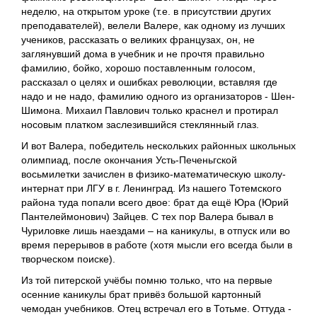
неделю, на открытом уроке (т.е. в присутствии других
преподавателей), велели Валере, как одному из лучших
учеников, рассказать о великих французах, он, не
заглянувший дома в учебник и не прочтя правильно
фамилию, бойко, хорошо поставленным голосом,
рассказал о целях и ошибках революции, вставляя где
надо и не надо, фамилию одного из организаторов - Шен-
Шимона. Михаил Павлович только краснел и протирал
носовым платком заслезившийся стеклянный глаз.
И вот Валера, победитель нескольких районных школьных
олимпиад, после окончания Усть-Печеньгской
восьмилетки зачислен в физико-математическую школу-
интернат при ЛГУ в г. Ленинград. Из нашего Тотемского
района туда попали всего двое: брат да ещё Юра (Юрий
Пантелеймонович) Зайцев. С тех пор Валера бывал в
Чуриловке лишь наездами – на каникулы, в отпуск или во
время перерывов в работе (хотя мысли его всегда были в
творческом поиске).
Из той питерской учёбы помню только, что на первые
осенние каникулы брат привёз большой картонный
чемодан учебников. Отец встречал его в Тотьме. Оттуда -