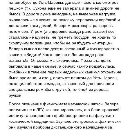
на автобусе до Усть-Царевы, дальше - шесть километров
пешком (т.к. Сухона ещё не замёрзла и зимней дороги не
было). В дороге ручка чемодана, не выдержав нагрузки,
вырвалась «с мясом», но поклажу перевязали верёвкой и
доставили-таки домой. Вечером разговоры-расспросы,
потом сон. Утром (а в деревне всегда рано встают) все
старались не шуметь, не греметь посудой, не ходить по
скрипучим половицам, чтобы не разбудить «питерца».
Валера вышел после девяти заспанный и жизнерадостно
заявил: «Видите! Как я привык в Ленинграде рано
вставать!». От смеха мы скорчились. Фраза эта долго
бытовала в нашей семье, а сейчас как-то подзабылась.
Учебники в течение первых недельных каникул открыть не
было времени, и отец, опять же пешком до Усть-Царевы,
потащил обратно чемодан, схваченный для прочности
специальным ремнём с круглой, точёной из дерева,
ручкой.
После окончания физико-математической школы Валера
поступил не в ЛГУ, как планировалось, а в Ленинградский
институт авиационного приборостроения на факультет
космической медицины. Звучало это громко, а фактически
они изучали приборы дистанционного наблюдения за