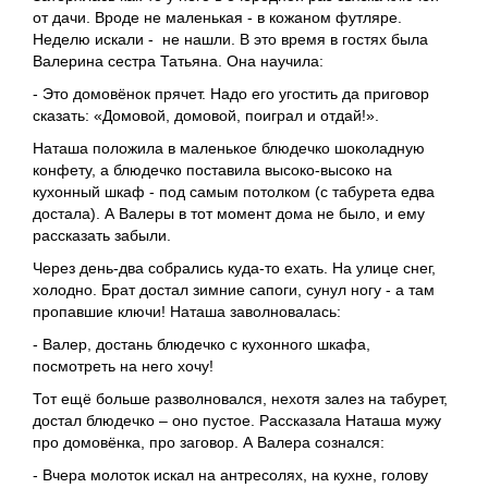
от дачи. Вроде не маленькая - в кожаном футляре.
Неделю искали - не нашли. В это время в гостях была
Валерина сестра Татьяна. Она научила:
- Это домовёнок прячет. Надо его угостить да приговор
сказать: «Домовой, домовой, поиграл и отдай!».
Наташа положила в маленькое блюдечко шоколадную
конфету, а блюдечко поставила высоко-высоко на
кухонный шкаф - под самым потолком (с табурета едва
достала). А Валеры в тот момент дома не было, и ему
рассказать забыли.
Через день-два собрались куда-то ехать. На улице снег,
холодно. Брат достал зимние сапоги, сунул ногу - а там
пропавшие ключи! Наташа заволновалась:
- Валер, достань блюдечко с кухонного шкафа,
посмотреть на него хочу!
Тот ещё больше разволновался, нехотя залез на табурет,
достал блюдечко – оно пустое. Рассказала Наташа мужу
про домовёнка, про заговор. А Валера сознался:
- Вчера молоток искал на антресолях, на кухне, голову