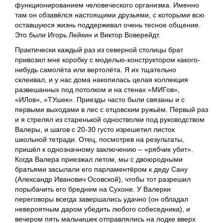
функционированием человеческого организма. Именно
там он обзавёлся настоящими друзьями, с которыми всю
оставшуюся жизнь поддерживал очень тесное общение.
Это были Игорь Лейкин и Виктор Воверейдт.
Практически каждый раз из северной столицы брат
привозил мне коробку с моделью-конструктором какого-
нибудь самолёта или вертолёта. Я их тщательно
склеивал, и у нас дома накопилась целая коллекция
развешанных под потолком и на стенах «МИГов»,
«ИЛов», «ТУшек». Приезды часто были связаны и с
первыми выходами в лес с отцовским ружьём. Первый раз
и я стрелял из старенькой одностволки под руководством
Валеры, и шагов с 20-30 густо изрешетил листок
школьной тетради. Отец, посмотрев на результаты,
пришёл к однозначному заключению – «рябчик убит».
Когда Валера приезжал летом, мы с двоюродными
братьями засылали его парламентёром к деду Сану
(Александр Иванович Осовской), чтобы тот разрешил
порыбачить его бреднем на Сухоне. У Валерки
переговоры всегда завершались удачно (он обладал
невероятным даром убедить любого собеседника), и
вечером пять мальчишек отправлялись на лодке вверх