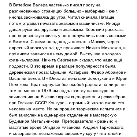
В Витебске Валера частенько писал прозу на
разлинованных страницах больших «амбарных» книг,
иногда засиживаясь до утра. Читал сначала Наташе,
потом отдавал печатать знакомой машинистке. Иногда
давал рукопись друзьям и знакомым. Короткие рассказы
про деревенскую жизнь у него получались очень сочными
и ёмкими. С ними он однажды поехал в Москву, через
адресный киоск узнал, где проживает Никита Михалков, и
прямиком заявился к нему домой. Выслушав молодого
физика-лирика, Никита Сергеевич сказал, что надо ещё
подрасти. В это время в разгаре популярности была
деревенская проза: Шукшин, Астафьев, Фёдор Абрамов и
Василий Белов. В «Юности» печатали Золотухина и Юрия
Полякова. Брат вернулся без особой радости на лице, но
тем не менее в 1979-ом подал заявку на конкурс по
зачислению на Высшие курсы сценаристов и режиссёров
при Госкино СССР. Конкурс – огромный: что-то около ста
человек на место. Но он прошёл творческие испытания и
был зачислен на сценарное отделение в мастерскую
Будимира Метальникова. Преподаватели - разные: и
маститые вроде Эльдара Рязанова, Андрея Тарковского,
и совершенно незнакомые широкому кругу читателей и