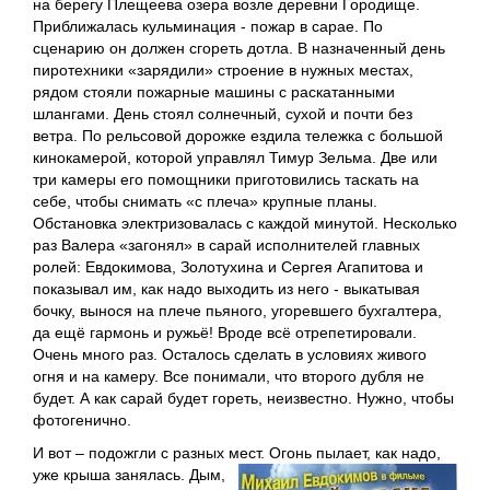
на берегу Плещеева озера возле деревни Городище.
Приближалась кульминация - пожар в сарае. По
сценарию он должен сгореть дотла. В назначенный день
пиротехники «зарядили» строение в нужных местах,
рядом стояли пожарные машины с раскатанными
шлангами. День стоял солнечный, сухой и почти без
ветра. По рельсовой дорожке ездила тележка с большой
кинокамерой, которой управлял Тимур Зельма. Две или
три камеры его помощники приготовились таскать на
себе, чтобы снимать «с плеча» крупные планы.
Обстановка электризовалась с каждой минутой. Несколько
раз Валера «загонял» в сарай исполнителей главных
ролей: Евдокимова, Золотухина и Сергея Агапитова и
показывал им, как надо выходить из него - выкатывая
бочку, вынося на плече пьяного, угоревшего бухгалтера,
да ещё гармонь и ружьё! Вроде всё отрепетировали.
Очень много раз. Осталось сделать в условиях живого
огня и на камеру. Все понимали, что второго дубля не
будет. А как сарай будет гореть, неизвестно. Нужно, чтобы
фотогенично.
И вот – подожгли с разных мест. Огонь пылает,
как надо,
уже крыша занялась. Дым,