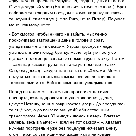
«двушке» на проспекте Фрунзе. Я, студент, у них в гостях.
Съел дежурный ужин (Наташа очень вкусно готовит). Брат
собирается вечерним поездом в командировку на какой-
то научный симпозиум (не то Рига, не то Питер). Поучает
меня, как младшего:
- Вот смотри: чтобы ничего не забыть, мысленно
прокручиваю завтрашний день в голове и сразу
укладываю «его» в саквояж. Утром проснусь - надо
умыться, значит кладу бритву, мыло, зубную пасту со
щёткой, полотенце, запасные носки, трусы, майку. Потом
– семинар: свежая рубашка, галстук, носовые платки.
Следом доклад - аккуратная папка с тесёмками. Может
получиться позвонить знакомым - записная книжка с
телефонами и т.д. Всё это компактно укладывается.
Перед выходом он тщательно проверяет наличие
паспорта, командировочного удостоверения, денег,
целует Наташу, за ним закрывается дверь. До поезда где-
то ещё час, а до вокзала минут 40 общественным
транспортом. Через 30 минут - звонок в дверь. Влетает
Валера, весь в мыле: «Я взял не тот саквояж!». Хватает
нужный портфель и уже без поцелуев исчезает. Внизу
стоит такси со светящимися шашечками на крыше.