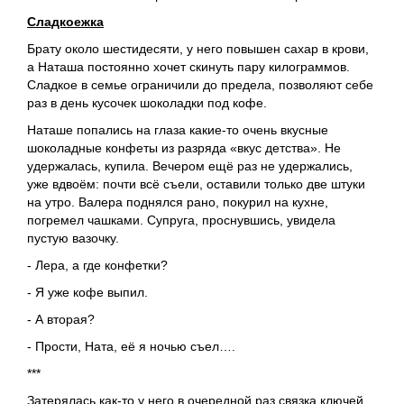
Сладкоежка
Брату около шестидесяти, у него повышен сахар в крови,
а Наташа постоянно хочет скинуть пару килограммов.
Сладкое в семье ограничили до предела, позволяют себе
раз в день кусочек шоколадки под кофе.
Наташе попались на глаза какие-то очень вкусные
шоколадные конфеты из разряда «вкус детства». Не
удержалась, купила. Вечером ещё раз не удержались,
уже вдвоём: почти всё съели, оставили только две штуки
на утро. Валера поднялся рано, покурил на кухне,
погремел чашками. Супруга, проснувшись, увидела
пустую вазочку.
- Лера, а где конфетки?
- Я уже кофе выпил.
- А вторая?
- Прости, Ната, её я ночью съел….
***
Затерялась как-то у него в очередной раз связка ключей