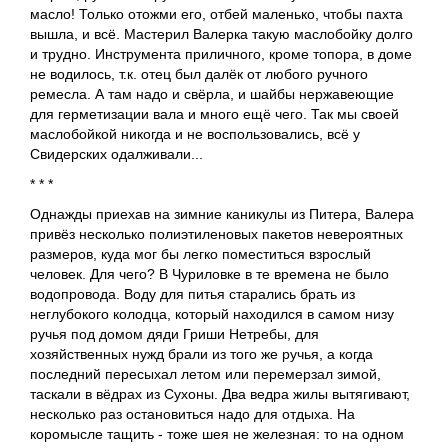
масло! Только отожми его, отбей маленько, чтобы пахта
вышла, и всё. Мастерил Валерка такую маслобойку долго
и трудно. Инструмента приличного, кроме топора, в доме
не водилось, т.к. отец был далёк от любого ручного
ремесла. А там надо и свёрла, и шайбы нержавеющие
для герметизации вала и много ещё чего. Так мы своей
маслобойкой никогда и не воспользовались, всё у
Свидерских одалживали...
* * *
Однажды приехав на зимние каникулы из Питера, Валера
привёз несколько полиэтиленовых пакетов невероятных
размеров, куда мог бы легко поместиться взрослый
человек. Для чего? В Чуриловке в те времена не было
водопровода. Воду для питья старались брать из
неглубокого колодца, который находился в самом низу
ручья под домом дяди Гриши Нетребы, для
хозяйственных нужд брали из того же ручья, а когда
последний пересыхал летом или перемерзал зимой,
таскали в вёдрах из Сухоны. Два ведра жилы вытягивают,
несколько раз остановиться надо для отдыха. На
коромысле тащить - тоже шея не железная: то на одном