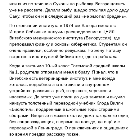
или вниз по течению Сухоны на рыбалку. Возвращались
уже не рассвете. Делили рыбу, щедро отсыпая долю деду
Сану, чтобы он и в следующий раз «не жмотил бредень».
По окончании института в 1974-ом Валера вместе с
Игорем Лейкиным получил распределение в ЦНИЛ
Витебского медицинского института (Белоруссия), где
преподавал физику и основы кибернетики. Студентам он
очень нравился, особенно девушкам. Но жену Наташу
встретил в институтской библиотеке, где та работала.
Когда я закончил 10-ый класс Тотемской средней школы
№ 1, родители отправили меня к брату. Я знал, что в
Витебске есть ветеринарный институт, и мне всегда
хотелось подробнее знать о жизни и внутреннем
устройстве различных рыб, зверюшек, червяков и
насекомых. До этого уже почти до дыр зачитал и выучил
наизусть толстенный переводной учебник Клода Вилли
«Биология», подаренный в школьные годы старшими
сёстрами. Впервые в жизни ехал из дома так далеко один,
без сопровождающих, впервые на поезде, да ещё и с
пересадкой в Ленинграде. О приключениях и ощущениях
во время поездки расскажу позже.