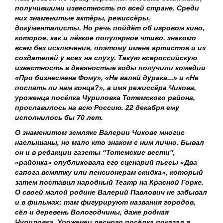
получившими известность по всей стране. Среди
них знаменитые актёры, режиссёры,
документалисты. Но речь пойдёт об игровом кино,
которое, как и лёгкое популярное чтиво, знакомо
всем без исключения, поэтому имена артистов и их
создателей у всех на слуху. Такую всероссийскую
известность в девяностые годы получили комедии
«Про бизнесмена Фому», «Не валяй дурака...» и «Не
послать ли нам гонца?», а имя режиссёра Чикова,
уроженца посёлка Чуриловка Тотемского района,
прославилось на всю Россию. 22 декабря ему
исполнилось бы 70 лет.
О знаменитом земляке Валерии Чикове многие
наслышаны, но мало кто знаком с ним лично. Бывал
он и в редакции газеты "Тотемские вести",
«районка» опубликовала его сценарий пьесы «Два
сапога всмятку или пенсионерам скидка», который
затем поставил народный Театр на Красной Горке.
О своей малой родине Валерий Павлович не забывал
и в фильмах: там фигурируют названия городов,
сёл и деревень Вологодчины, даже родная
Чуриловка. Уроженец лесного посёлка показал в