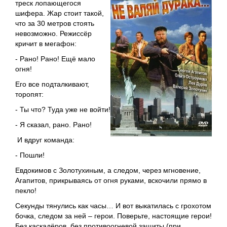
треск лопающегося
шифера. Жар стоит такой,
что за 30 метров стоять
невозможно. Режиссёр
кричит в мегафон:
- Рано! Рано! Ещё мало
огня!
Его все подталкивают,
торопят:
- Ты что? Туда уже не войти!
- Я сказал, рано. Рано!
И вдруг команда:
- Пошли!
Евдокимов с Золотухиным, а следом, через мгновение,
Агапитов, прикрываясь от огня руками, вскочили прямо в
пекло!
Секунды тянулись как часы… И вот выкатилась с грохотом
бочка, следом за ней – герои. Поверьте, настоящие герои!
Без каскадёров, без противоогневой защиты (при