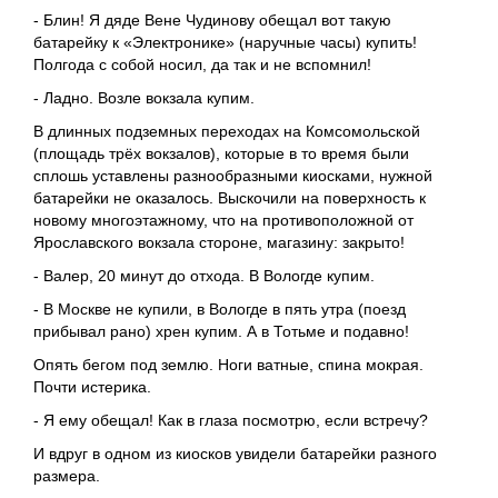
- Блин! Я дяде Вене Чудинову обещал вот такую
батарейку к «Электронике» (наручные часы) купить!
Полгода с собой носил, да так и не вспомнил!
- Ладно. Возле вокзала купим.
В длинных подземных переходах на Комсомольской
(площадь трёх вокзалов), которые в то время были
сплошь уставлены разнообразными киосками, нужной
батарейки не оказалось. Выскочили на поверхность к
новому многоэтажному, что на противоположной от
Ярославского вокзала стороне, магазину: закрыто!
- Валер, 20 минут до отхода. В Вологде купим.
- В Москве не купили, в Вологде в пять утра (поезд
прибывал рано) хрен купим. А в Тотьме и подавно!
Опять бегом под землю. Ноги ватные, спина мокрая.
Почти истерика.
- Я ему обещал! Как в глаза посмотрю, если встречу?
И вдруг в одном из киосков увидели батарейки разного
размера.