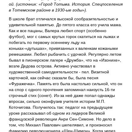
ой. (источник: «Город Тотьма. История. Спецпоселения
в Тотемском районе в 1930-ые годы»).
В школе брат отличался высокой сообразительностью и
удивительной памятью. До пятого класса его учила мама.
Как и все пацаны, Валера любил спорт (особенно
футбол), мог с самых крутых горок скатиться на лыжах и
побегать по первому осеннему льду на
коньках-«дутышах», привязанных к валенкам кожаными
ремешками. Любил рыбачить с удочкой. Регулярно летом
бывал в пионерском лагере «Дружба», что на «Изонихе»,
возле Дедова острова. Активно участвовал в
художественной самодеятельности - пел. Визитной
карточкой, как сейчас сказали бы, была песня
«Фуражечка». Память его была настолько сильной, что он
на спор с одного прочтения запоминал наизусть 16-ти
строчный стих (сонет). Из-за неё даже попал однажды
впросак, сильно оконфузив учителя истории М.П.
Коточигова. Получилось так: педагог на предыдущем
уроке рассказывал об одном из лидеров Великой
французской революции Анри Сен-Симоне. Но дело в
том, что Михаил Павлович шепелявил, и произносил
фамилию революционера «Шен-Шимон». Когда через