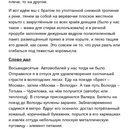
плече, то на другом.
И вот идём мы с братом по утоптанной снежной тропинке
к реке, тянем за собой на верёвочке плоское жестяное
корыто с закруглённым со всех краёв днищем (было у нас
такое – мама для стирки использовала) и в речной
проруби заполняем дежурным ведром полиэтиленовый
пакет, размещённый прямо в этом корыте, и легко тащим
его домой, как санки. Это совсем не то, что руки рвать или
сгибаться под тяжестью коромысла.
Слово дал
Восьмидесятые. Автомобилей у нас тогда не было.
Отправился я в отпуск для удовлетворения охотничьей
страсти в вологодских лесах. Еду на поезде «Брест –
Москва», затем «Москва – Вологда». А там путь Вологда –
Тотьма – Чуриловка, на чём получится (автобус или
теплоход). В столице присоединился Валера. Билеты на
поезд до Вологды куплены заранее. Заблаговременно
садимся в метро. Вдруг его осенило: достал потрёпанный
кожаный, коричневый бумажник, порылся в его кармашках
и извлёк оттуда небольшую плоскую металлическую
пуговицу - элемент питания.