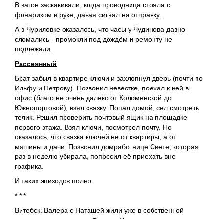
В вагон заскакивали, когда проводница стояла с
фонариком в руке, давая сигнал на отправку.
А в Чуриловке оказалось, что часы у Чудинова давно
сломались - промокли под дождём и ремонту не
подлежали.
Рассеянный
Брат забыл в квартире ключи и захлопнул дверь (почти по
Ильфу и Петрову). Позвонил невестке, поехал к ней в
офис (благо не очень далеко от Коломенской до
Южнопортовой), взял связку. Попал домой, сел смотреть
телик. Решил проверить почтовый ящик на площадке
первого этажа. Взял ключи, посмотрел почту. Но
оказалось, что связка ключей не от квартиры, а от
машины и дачи. Позвонил домработнице Свете, которая
раз в неделю убирала, попросил её приехать вне
графика.
И таких эпизодов полно.
* * *
Витебск. Валера с Наташей жили уже в собственной