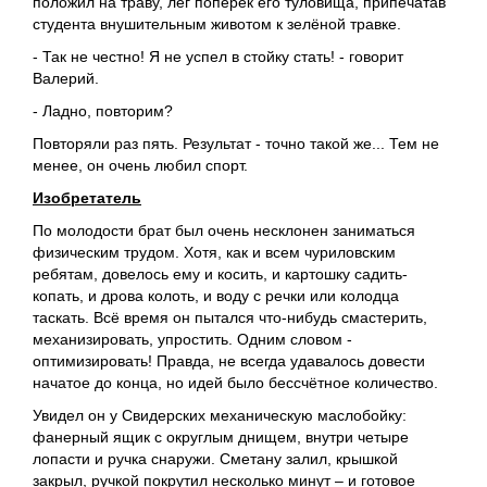
положил на траву, лёг поперёк его туловища, припечатав
студента внушительным животом к зелёной травке.
- Так не честно! Я не успел в стойку стать! - говорит
Валерий.
- Ладно, повторим?
Повторяли раз пять. Результат - точно такой же... Тем не
менее, он очень любил спорт.
Изобретатель
По молодости брат был очень несклонен заниматься
физическим трудом. Хотя, как и всем чуриловским
ребятам, довелось ему и косить, и картошку садить-
копать, и дрова колоть, и воду с речки или колодца
таскать. Всё время он пытался что-нибудь смастерить,
механизировать, упростить. Одним словом -
оптимизировать! Правда, не всегда удавалось довести
начатое до конца, но идей было бессчётное количество.
Увидел он у Свидерских механическую маслобойку:
фанерный ящик с округлым днищем, внутри четыре
лопасти и ручка снаружи. Сметану залил, крышкой
закрыл, ручкой покрутил несколько минут – и готовое