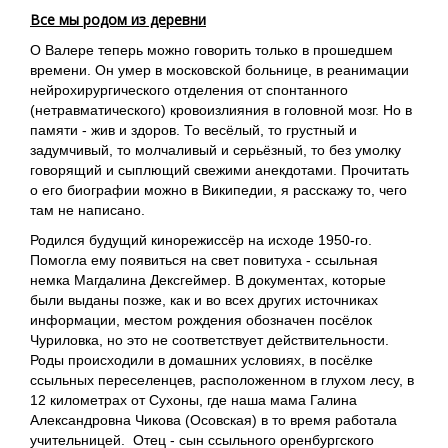
Все мы родом из деревни
О Валере теперь можно говорить только в прошедшем
времени. Он умер в московской больнице, в реанимации
нейрохирургического отделения от спонтанного
(нетравматического) кровоизлияния в головной мозг. Но в
памяти - жив и здоров. То весёлый, то грустный и
задумчивый, то молчаливый и серьёзный, то без умолку
говорящий и сыплющий свежими анекдотами. Прочитать
о его биографии можно в Википедии, я расскажу то, чего
там не написано.
Родился будущий кинорежиссёр на исходе 1950-го.
Помогла ему появиться на свет повитуха - ссыльная
немка Магдалина Дексгеймер. В документах, которые
были выданы позже, как и во всех других источниках
информации, местом рождения обозначен посёлок
Чуриловка, но это не соответствует действительности.
Роды происходили в домашних условиях, в посёлке
ссыльных переселенцев, расположенном в глухом лесу, в
12 километрах от Сухоны, где наша мама Галина
Александровна Чикова (Осовская) в то время работала
учительницей. Отец - сын ссыльного оренбургского