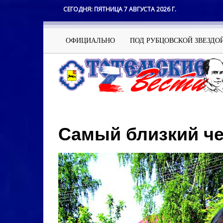
Перейти
СЕГОДНЯ:
ПЯТНИЦА 7 АВГУСТА 2026 Г.
к
основному
содержанию
Основная
ОФИЦИАЛЬНО
ПОД РУБЦОВСКОЙ ЗВЕЗДО
навигация
Самый близкий ч