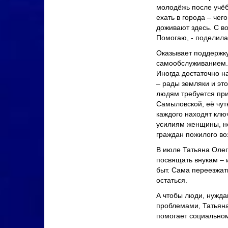
молодёжь после учёб
ехать в города – чег
доживают здесь. С во
Помогаю, - поделила
Оказывает поддержку
самообслуживанием. 
Иногда достаточно н
– рады земляки и это
людям требуется при
Самыловской, её чут
каждого находят клю
усилиям женщины, н
граждан пожилого во
В июле Татьяна Олег
посвящать внукам – и
быт. Сама переезжать
остаться.
А чтобы люди, нужда
проблемами, Татьяна
помогает социальном