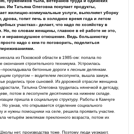
ю, тружеников тыла, ветеранов труда и одиноких
н. Им Татьяна Олеговна покупает продукты,
вает жилищно-коммунальные услуги, выполняет уборку
у, дрова, топит печь в холодное время года и летом
дебных участках– делает, что надо по хозяйству в
. Но, по словам женщины, главное в её работе не это,
ие и неравнодушное отношение. Ведь большинству
просто надо с кем-то поговорить, поделиться
переживаниями.
риехала из Псковской области в 1985-ом: попала по
 окончания строительного техникума. Устроилась
–прокладывала бетонные дороги к лесным делянкам.
ущим супругом – водителем лесопункта, вышла замуж.
мье родились трое сыновей. Из дорожной отрасли женщина
одрастали, Татьяна Олеговна трудилась нянечкой в детсаду,
еве, потом в лесопункте десятником на нижнем складе.
изации пришла в социальную структуру. Работы в Камчуге
. Но узнав, что открывается отделение социального
у и нужны помощники на селе, решила проявить участие.
ла четырём землякам преклонного возраста, потом их
 Школы нет, производства тоже. Поэтому люди уезжают,