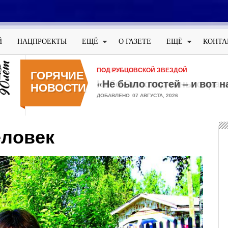
Меню
учётной
Й
НАЦПРОЕКТЫ
ЕЩЁ
О ГАЗЕТЕ
ЕЩЁ
КОНТА
записи
пользователя
ОФИЦИАЛЬНО
ГОРЯЧИЕ
Небо Вологодчины охран
НОВОСТИ
ДОБАВЛЕНО
05 АВГУСТА, 2026
еловек