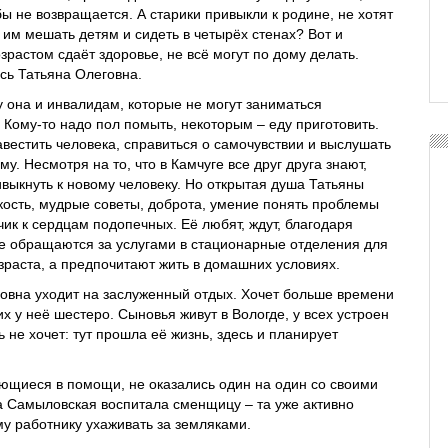
ы не возвращается. А старики привыкли к родине, не хотят
о им мешать детям и сидеть в четырёх стенах? Вот и
зрастом сдаёт здоровье, не всё могут по дому делать.
сь Татьяна Олеговна.
 она и инвалидам, которые не могут заниматься
Кому-то надо пол помыть, некоторым – еду приготовить.
авестить человека, справиться о самочувствии и выслушать
му. Несмотря на то, что в Камчуге все друг друга знают,
выкнуть к новому человеку. Но открытая душа Татьяны
кость, мудрые советы, доброта, умение понять проблемы
чик к сердцам подопечных. Её любят, ждут, благодаря
е обращаются за услугами в стационарные отделения для
зраста, а предпочитают жить в домашних условиях.
овна уходит на заслуженный отдых. Хочет больше времени
х у неё шестеро. Сыновья живут в Вологде, у всех устроен
 не хочет: тут прошла её жизнь, здесь и планирует
ющиеся в помощи, не оказались один на один со своими
 Самыловская воспитала сменщицу – та уже активно
у работнику ухаживать за земляками.