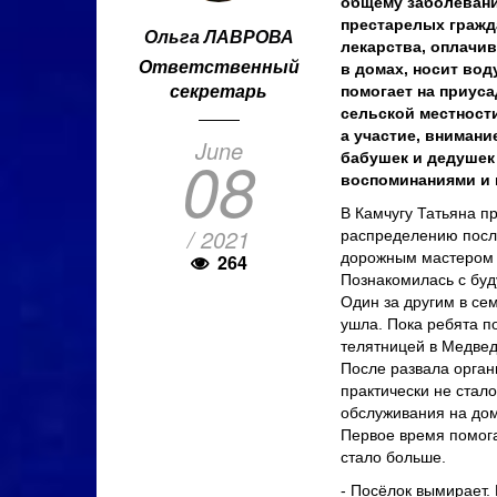
общему заболевани
престарелых гражда
Ольга ЛАВРОВА
лекарства, оплачи
Ответственный
в домах, носит вод
секретарь
помогает на приуса
сельской местности
а участие, вниман
June
08
бабушек и дедушек 
воспоминаниями и 
В Камчугу Татьяна п
/ 2021
распределению после
дорожным мастером 
264
Познакомилась с буд
Один за другим в се
ушла. Пока ребята п
телятницей в Медвед
После развала орган
практически не стало
обслуживания на дом
Первое время помога
стало больше.
- Посёлок вымирает.