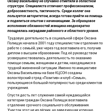
Оксану Васильевну не случайно отметили в областной
структуре. Специалиста отличают профессионализм,
добросовестность, тактичность. Среди коллег она
пользуется авторитетом, всегда готова прийти на помощь
и поделиться опытом с начинающими. За образцовое
исполнение обязанностей женщина неоднократно
поощрялась наградами районного и областного уровня.
Трудовую деятельность в социальной сфере Оксана
Полищук начала в 2001 году специалистом отделения по
работе с семьёй, уже через год возглавила его, получив
диплом о высшем образовании. Под её руководством
усовершенствовалась деятельность по оказанию
помощи семьям, женщинам и детям, находящимся в
трудной жизненной ситуации. Именно по инициативе
Оксаны Васильевны на базе КЦСОН созданы
волонтёрский отряд «Позитив» и клуб «Семья»,
пользующиеся большой популярностью среди клиентов
учреждения.
Спустя десть лет служения самой нуждающейся
категории граждан Оксана Полищук возглавила
отделение срочного социального обслуживания.
Участок этот не из лёгких, но заведующая успешно