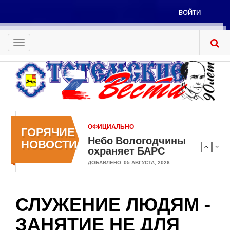
Перейти
ВОЙТИ
к
Меню
основному
учётной
содержанию
Toggle
записи
navigation
пользователя
ОФИЦИАЛЬНО
ГОРЯЧИЕ
Небо Вологодчины
НОВОСТИ
охраняет БАРС
ДОБАВЛЕНО
05 АВГУСТА, 2026
СЛУЖЕНИЕ ЛЮДЯМ -
ЗАНЯТИЕ НЕ ДЛЯ