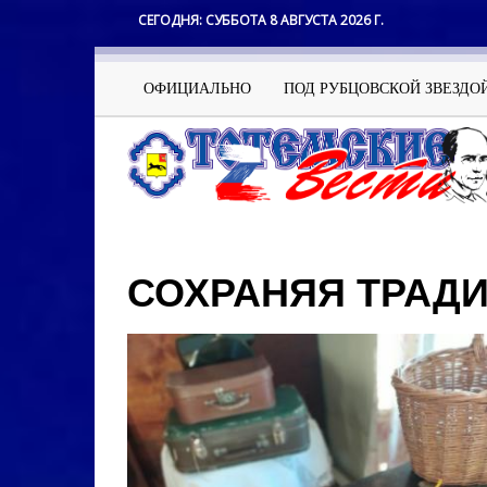
Перейти
СЕГОДНЯ:
СУББОТА 8 АВГУСТА 2026 Г.
к
основному
содержанию
Основная
ОФИЦИАЛЬНО
ПОД РУБЦОВСКОЙ ЗВЕЗДО
навигация
СОХРАНЯЯ ТРАД