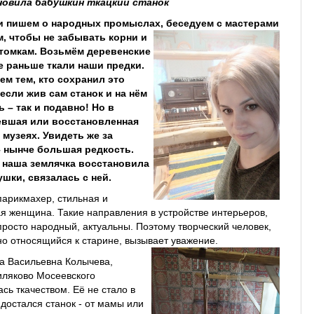
новила бабушкин ткацкий станок
и пишем о народных промыслах,
беседуем с мастерами
ем, чтобы не забывать корни и
отомкам. Возьмём деревенские
е раньше ткали наши предки.
м тем, кто сохранил это
 если жив сам станок и на нём
 – так и подавно! Но в
вшая или восстановленная
 музеях. Увидеть же за
– нынче большая редкость.
о наша землячка восстановила
ушки, связалась с ней.
парикмахер, стильная и
 женщина. Такие направления в устройстве интерьеров,
просто народный, актуальны. Поэтому творческий человек,
но относящийся к старине, вызывает уважение.
а Васильевна Колычева,
иляково Мосеевского
сь ткачеством. Её не стало в
й достался станок - от мамы или