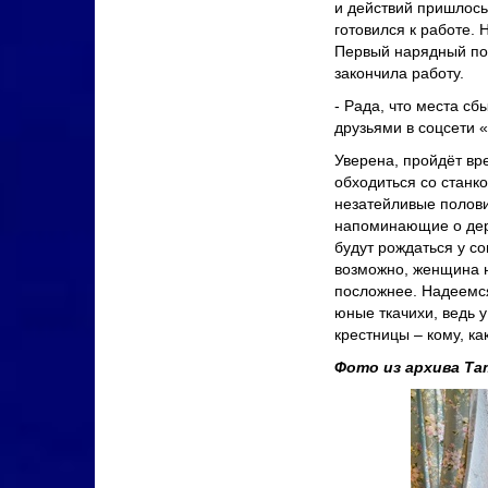
и действий пришлось 
готовился к работе. Н
Первый нарядный пол
закончила работу.
- Рада, что места с
друзьями в соцсети 
Уверена, пройдёт вр
обходиться со станк
незатейливые полови
напоминающие о дер
будут рождаться у с
возможно, женщина н
посложнее. Надеемся
юные ткачихи, ведь у
крестницы – кому, ка
Фото из архива Та