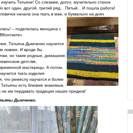
изучить Татьяне! Со слезами, долго, мучительно станок
о вот один, другой, третий ряд... Пятый... И пошла работа!
овичок начала она ткать в мае, и буквально на днях
былась! – поделилась женщина с
«ВКонтакте».
емя, Татьяна Дымченко научится
ом ловчее. И вроде бы
чки, но такие родные, домашние,
евенском детстве,
овременной мастерицы. А потом,
аучится ткать изделия
, что ремеслу научатся и более
 Татьяны есть близкие знакомые,
к не им пердавать традиции наших предков!
тьяны Дымченко.