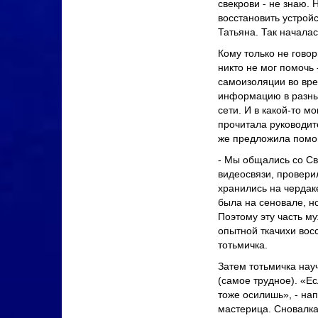
свекрови - не знаю. 
восстановить устройс
Татьяна.
Так началас
Кому только не гово
никто не мог помочь 
самоизоляции во вре
информацию в разных
сети. И в какой-то м
прочитала руководите
же предложила помо
- Мы общались со Св
видеосвязи, провери
хранились на чердаке
была на сеновале, но
Поэтому эту часть м
опытной ткачихи восс
тотьмичка.
Затем тотьмичка науч
(самое трудное). «Е
тоже осилишь», - на
мастерица. Сновалка,