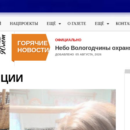
Меню
учётной
Й
НАЦПРОЕКТЫ
ЕЩЁ
О ГАЗЕТЕ
ЕЩЁ
КОНТА
записи
пользователя
ОФИЦИАЛЬНО
ГОРЯЧИЕ
Небо Вологодчины охран
НОВОСТИ
ДОБАВЛЕНО
05 АВГУСТА, 2026
ИЦИИ