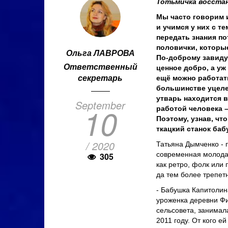
Тотьмичка восста
Мы часто говорим 
и учимся у них с т
передать знания п
половички, которы
Ольга ЛАВРОВА
По-доброму завидуе
Ответственный
ценное добро, а уж
секретарь
ещё можно работать
большинстве уцеле
утварь находится в
September
10
работой человека 
Поэтому, узнав, чт
ткацкий станок баб
/ 2020
Татьяна Дымченко - 
современная молодая
305
как ретро, фолк или 
да тем более трепет
- Бабушка Капитолин
уроженка деревни Ф
сельсовета, занимала
2011 году. От кого е