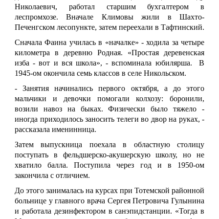
Николаевич, работал старшим бухгалтером в
леспромхозе. Вначале Климовы жили в Шахто-
Печенгском лесопункте, затем переехали в Тафтинский.
Сначала Фаина училась в «началке» - ходила за четыре
километра в деревню Родная. «Простая деревенская
изба - вот и вся школа», - вспоминала юбилярша. В
1945-ом окончила семь классов в селе Никольском.
- Занятия начинались первого октября, а до этого
мальчики и девочки помогали колхозу: боронили,
возили навоз на быках. Физически было тяжело -
иногда приходилось заносить телеги во двор на руках, -
рассказала именинница.
Затем выпускница поехала в областную столицу
поступать в фельдшерско-акушерскую школу, но не
хватило балла. Поступила через год и в 1950-ом
закончила с отличием.
До этого занималась на курсах при Тотемской районной
больнице у главного врача Сергея Петровича Гулынина
и работала дезинфектором в санэпидстанции. «Тогда в