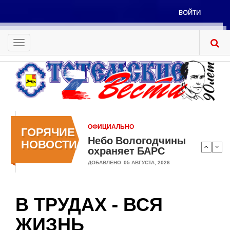
Перейти
ВОЙТИ
к
Меню
основному
учётной
содержанию
Toggle
записи
navigation
пользователя
ОФИЦИАЛЬНО
ГОРЯЧИЕ
Небо Вологодчины
НОВОСТИ
охраняет БАРС
ДОБАВЛЕНО
05 АВГУСТА, 2026
В ТРУДАХ - ВСЯ
ЖИЗНЬ