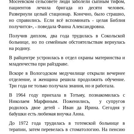
Мосеевском сельсовете люди заболели сыпным тифом,
пациентов лечила бригада из десяти человек.
Развернули целый стационар. Конечно, было страшно,
но справились. Если всё вспоминать - целая Библия
получится», - поведала Фаина Александровна.
Получив диплом, два года трудилась в Сокольской
больнице, но по семейным обстоятельствам вернулась
на родину.
В райцентре устроилась в отдел охраны материнства и
младенчества при райздраве.
Вскоре в Вологодском медучилище открыли вечернее
отделение, и женщина решила продолжить обучение.
Три года не только получала знания, но и работала.
В 1964 году приехала в Тотьму, познакомилась с
Николаем Марфиным. Поженились, у супругов
родилось двое детей - Иван да Ирина. Сегодня у
бабушки есть любимая внучка Анна.
До 1972 года трудилась в тотемской больнице в
терапии, затем перевелась в стоматологию. На пенсию