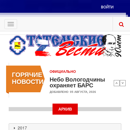
Перейти
ВОЙТИ
к
Меню
основному
учётной
содержанию
Toggle
записи
navigation
пользователя
ОФИЦИАЛЬНО
ГОРЯЧИЕ
Небо Вологодчины
НОВОСТИ
охраняет БАРС
ДОБАВЛЕНО
05 АВГУСТА, 2026
АРХИВ
2017