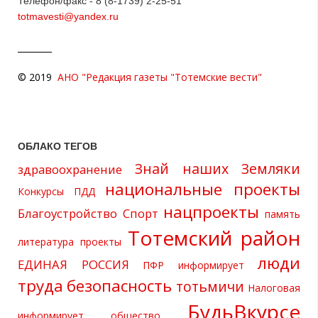
Телефон/факс - 8 (8-1739) 2-25-51
totmavesti@yandex.ru
© 2019
АНО "Редакция газеты "Тотемские вести"
ОБЛАКО ТЕГОВ
Знай наших
Земляки
здравоохранение
национальные проекты
Конкурсы
ПДД
нацпроекты
Благоустройство
Спорт
память
Тотемский район
литература
проекты
люди
ЕДИНАЯ РОССИЯ
ПФР информирует
труда
безопасность
тотьмичи
Налоговая
БудьВкурсе
информирует
общество