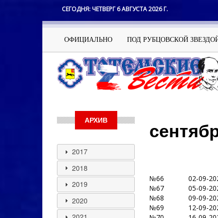
Перейти
СЕГОДНЯ:
ЧЕТВЕРГ 6 АВГУСТА 2026 Г.
к
основному
содержанию
Основная
ОФИЦИАЛЬНО
ПОД РУБЦОВСКОЙ ЗВЕЗДО
навигация
АРХИВ
сентябр
2017
2018
№66
02-09-20
2019
№67
05-09-20
№68
09-09-20
2020
№69
12-09-20
2021
№70
16-09-20