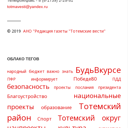
Телефон/факс - 8 (8-1739) 2-25-51
totmavesti@yandex.ru
© 2019
АНО "Редакция газеты "Тотемские вести"
ОБЛАКО ТЕГОВ
БудьВкурсе
народный бюджет
важно знать
Победе80
ПФР информирует
ПДД
безопасность
проекты
послания президента
национальные
Благоустройство
Тотемский
проекты
образование
район
Тотемский округ
Спорт
нацпроекты
культура