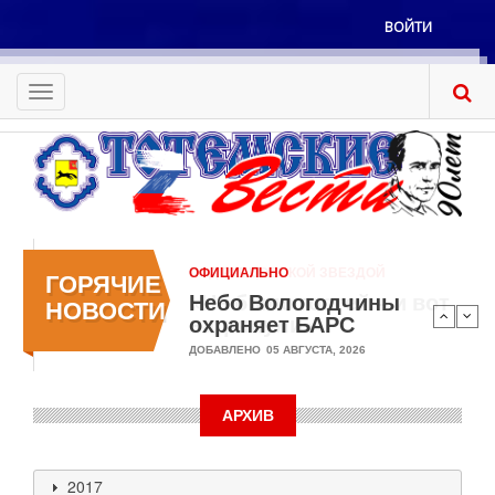
Перейти
ВОЙТИ
к
Меню
основному
учётной
содержанию
Toggle
записи
navigation
пользователя
ОФИЦИАЛЬНО
ГОРЯЧИЕ
Небо Вологодчины
НОВОСТИ
охраняет БАРС
ДОБАВЛЕНО
05 АВГУСТА, 2026
АРХИВ
2017