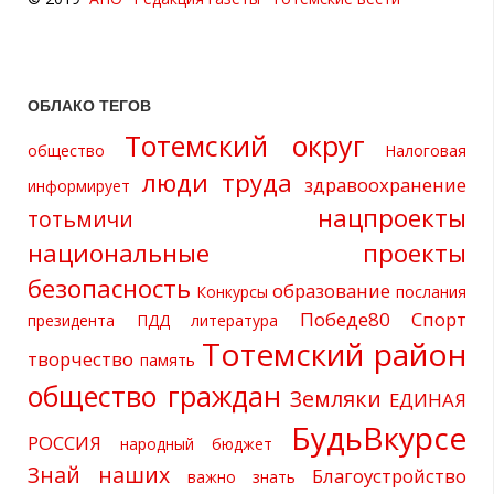
ОБЛАКО ТЕГОВ
Тотемский округ
общество
Налоговая
люди труда
здравоохранение
информирует
нацпроекты
тотьмичи
национальные проекты
безопасность
образование
Конкурсы
послания
Победе80
Спорт
президента
ПДД
литература
Тотемский район
творчество
память
общество граждан
Земляки
ЕДИНАЯ
БудьВкурсе
РОССИЯ
народный бюджет
Знай наших
Благоустройство
важно знать