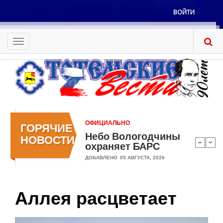
Перейти
ВОЙТИ
к
Меню
основному
учётной
содержанию
Toggle
записи
navigation
пользователя
ОФИЦИАЛЬНО
ГОРЯЧИЕ
Небо Вологодчины
НОВОСТИ
охраняет БАРС
ДОБАВЛЕНО
05 АВГУСТА, 2026
Аллея расцветает