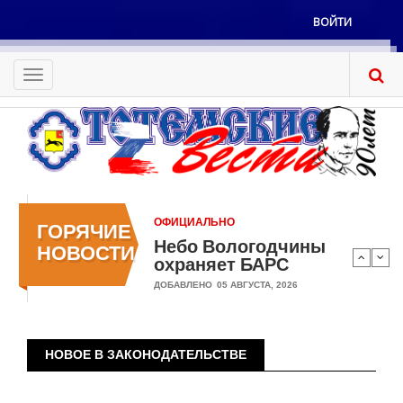
Перейти
ВОЙТИ
к
Меню
основному
учётной
содержанию
Toggle
записи
navigation
пользователя
ОФИЦИАЛЬНО
ГОРЯЧИЕ
Небо Вологодчины
НОВОСТИ
охраняет БАРС
ДОБАВЛЕНО
05 АВГУСТА, 2026
НОВОЕ В ЗАКОНОДАТЕЛЬСТВЕ