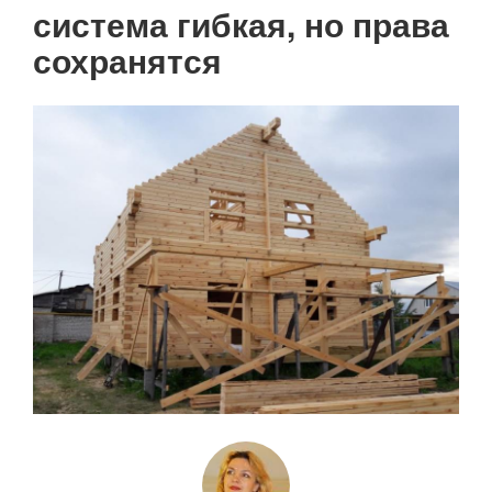
Нумерация
система гибкая, но права
страниц
сохранятся