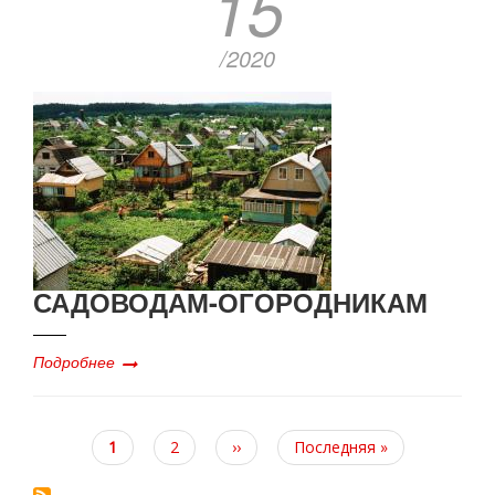
15
/2020
САДОВОДАМ-ОГОРОДНИКАМ
Подробнее
Текущая
1
Page
2
Следующая
››
Последняя
Последняя »
страница
страница
страница