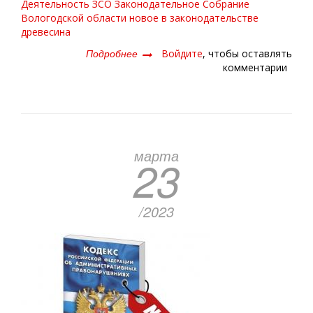
Деятельность ЗСО
Законодательное Собрание
Вологодской области
новое в законодательстве
древесина
Подробнее
о
Войдите
, чтобы оставлять
система
комментарии
гибкая,
но
права
сохранятся
марта
23
/2023