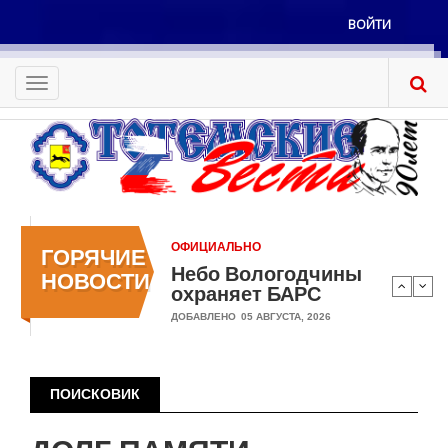
Перейти
ВОЙТИ
к
Меню
основному
учётной
содержанию
Toggle
записи
navigation
пользователя
ОФИЦИАЛЬНО
ГОРЯЧИЕ
Небо Вологодчины
НОВОСТИ
охраняет БАРС
ДОБАВЛЕНО
05 АВГУСТА, 2026
ПОИСКОВИК