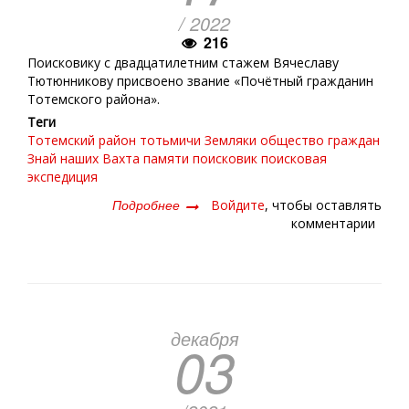
/ 2022
216
Поисковику с двадцатилетним стажем Вячеславу
Тютюнникову присвоено звание «Почётный гражданин
Тотемского района».
Теги
Тотемский район
тотьмичи
Земляки
общество граждан
Знай наших
Вахта памяти
поисковик
поисковая
экспедиция
Подробнее
о
Войдите
, чтобы оставлять
ДОЛГ
комментарии
ПАМЯТИ
декабря
03