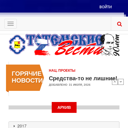
Перейти
ВОЙТИ
к
Меню
основному
учётной
содержанию
Toggle
записи
navigation
пользователя
НАЦ. ПРОЕКТЫ
ГОРЯЧИЕ
Средства-то не лишние!
НОВОСТИ
ДОБАВЛЕНО
31 ИЮЛЯ, 2026
АРХИВ
2017