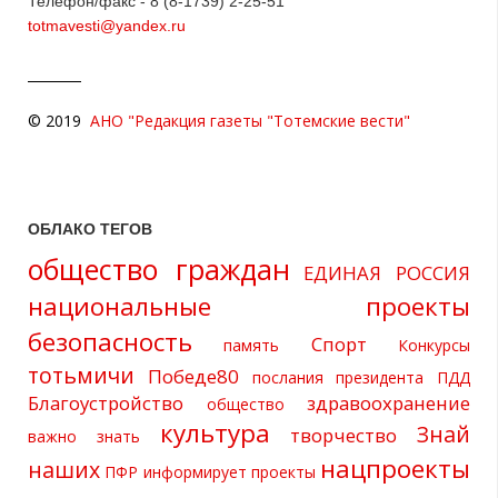
Телефон/факс - 8 (8-1739) 2-25-51
totmavesti@yandex.ru
© 2019
АНО "Редакция газеты "Тотемские вести"
ОБЛАКО ТЕГОВ
общество граждан
ЕДИНАЯ РОССИЯ
национальные проекты
безопасность
Спорт
память
Конкурсы
тотьмичи
Победе80
послания президента
ПДД
Благоустройство
здравоохранение
общество
культура
Знай
творчество
важно знать
нацпроекты
наших
ПФР информирует
проекты