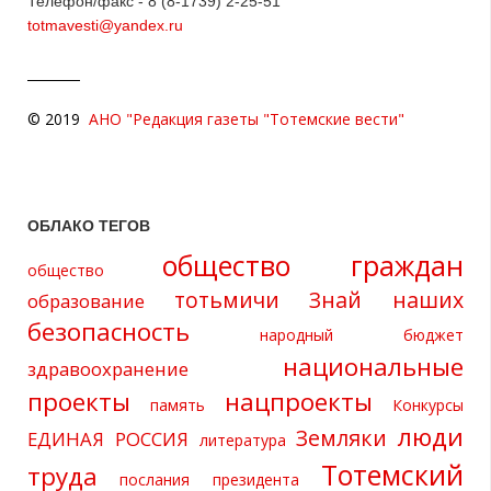
Телефон/факс - 8 (8-1739) 2-25-51
totmavesti@yandex.ru
© 2019
АНО "Редакция газеты "Тотемские вести"
ОБЛАКО ТЕГОВ
общество граждан
общество
тотьмичи
Знай наших
образование
безопасность
народный бюджет
национальные
здравоохранение
проекты
нацпроекты
память
Конкурсы
люди
Земляки
ЕДИНАЯ РОССИЯ
литература
Тотемский
труда
послания президента