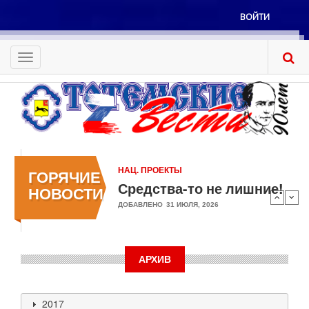
Перейти
ВОЙТИ
к
Меню
основному
учётной
содержанию
Toggle
записи
navigation
пользователя
НАЦ. ПРОЕКТЫ
ГОРЯЧИЕ
Средства-то не лишние!
НОВОСТИ
ДОБАВЛЕНО
31 ИЮЛЯ, 2026
АРХИВ
2017