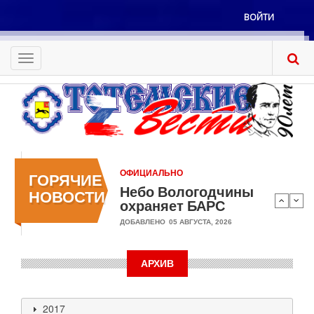
Перейти
ВОЙТИ
к
Меню
основному
учётной
содержанию
Toggle
записи
navigation
пользователя
ОФИЦИАЛЬНО
ГОРЯЧИЕ
Небо Вологодчины
НОВОСТИ
охраняет БАРС
ДОБАВЛЕНО
05 АВГУСТА, 2026
АРХИВ
2017