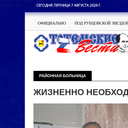
Перейти
СЕГОДНЯ:
ПЯТНИЦА 7 АВГУСТА 2026 Г.
к
основному
содержанию
Основная
ОФИЦИАЛЬНО
ПОД РУБЦОВСКОЙ ЗВЕЗДО
навигация
РАЙОННАЯ БОЛЬНИЦА
ЖИЗНЕННО НЕОБХО