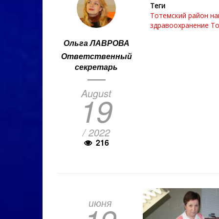
Теги
Тотемский район
на
здравоохранение
То
Ольга ЛАВРОВА
Ответственный
секретарь
August
19
/ 2022
216
июня